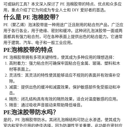
可或缺的工具？本文深入探讨了 PE 泡棉胶带的特点、优点和众多应
用，重点介绍了它为何成为专业人士和 DIY 爱好者的首选。
什么是 PE 泡棉胶带？
PE（聚乙烯）泡沫胶带是一种用途广泛且耐用的粘合剂产品，广泛应
用于各行各业，用于绝缘、密封和缓冲。这种闭孔泡沫胶带一面或两
面都具有强力粘合剂，可在各种表面上提供出色的粘合能力。它通常
用于建筑、汽车、电子和一般工业应用。
PE泡棉胶带的特点
PE 泡棉胶带拥有多项关键特性，使其成为多种应用的理想选择：
高附着力：强力粘合剂可确保牢固粘合在金属、玻璃、塑料和木
材等表面上。
灵活性：其灵活的特性使其能够适应不规则的表面并有效填补空
隙。
减震：提供出色的缓冲和减震效果，保护敏感部件免受振动和冲
击。
隔热：闭孔结构具有有效的隔热效果，适合对温度敏感的应用。
隔音：通过吸收声音振动来帮助降低噪音。
PE泡沫胶带防水吗？
是的，PE 泡棉胶带防水。其闭孔泡棉结构可防止水渗透，使其成为
室内和室外应用的绝佳选择，因为防潮性至关重要。此功能在密封应