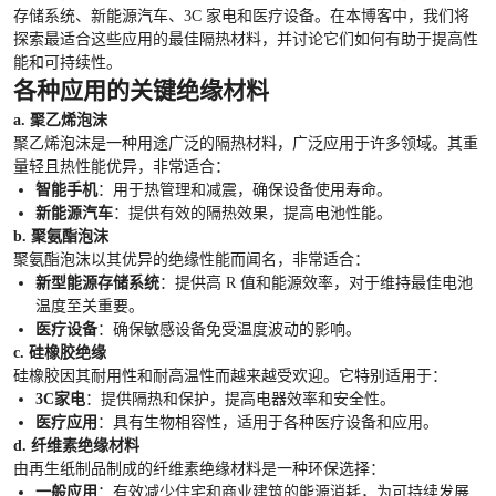
存储系统、新能源汽车、3C 家电和医疗设备。在本博客中，我们将
探索最适合这些应用的最佳隔热材料，并讨论它们如何有助于提高性
能和可持续性。
各种应用的关键绝缘材料
a. 聚乙烯泡沫
聚乙烯泡沫是一种用途广泛的隔热材料，广泛应用于许多领域。其重
量轻且热性能优异，非常适合：
智能手机
：用于热管理和减震，确保设备使用寿命。
新能源汽车
：提供有效的隔热效果，提高电池性能。
b. 聚氨酯泡沫
聚氨酯泡沫以其优异的绝缘性能而闻名，非常适合：
新型能源存储系统
：提供高 R 值和能源效率，对于维持最佳电池
温度至关重要。
医疗设备
：确保敏感设备免受温度波动的影响。
c. 硅橡胶绝缘
硅橡胶因其耐用性和耐高温性而越来越受欢迎。它特别适用于：
3C家电
：提供隔热和保护，提高电器效率和安全性。
医疗应用
：具有生物相容性，适用于各种医疗设备和应用。
d. 纤维素绝缘材料
由再生纸制品制成的纤维素绝缘材料是一种环保选择：
一般应用
：有效减少住宅和商业建筑的能源消耗，为可持续发展