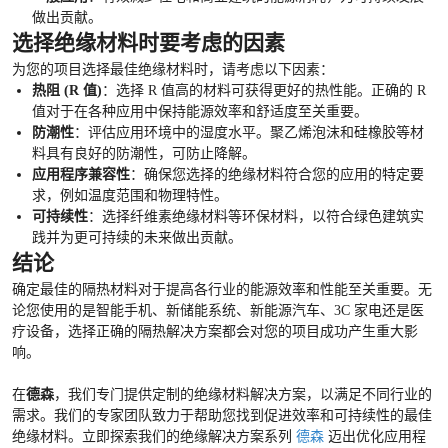
做出贡献。
选择绝缘材料时要考虑的因素
为您的项目选择最佳绝缘材料时，请考虑以下因素：
热阻 (R 值)
：选择 R 值高的材料可获得更好的热性能。正确的 R
值对于在各种应用中保持能源效率和舒适度至关重要。
防潮性
：评估应用环境中的湿度水平。聚乙烯泡沫和硅橡胶等材
料具有良好的防潮性，可防止降解。
应用程序兼容性
：确保您选择的绝缘材料符合您的应用的特定要
求，例如温度范围和物理特性。
可持续性
：选择纤维素绝缘材料等环保材料，以符合绿色建筑实
践并为更可持续的未来做出贡献。
结论
确定最佳的隔热材料对于提高各行业的能源效率和性能至关重要。无
论您使用的是智能手机、新储能系统、新能源汽车、3C 家电还是医
疗设备，选择正确的隔热解决方案都会对您的项目成功产生重大影
响。
在
德森
，我们专门提供定制的绝缘材料解决方案，以满足不同行业的
需求。我们的专家团队致力于帮助您找到促进效率和可持续性的最佳
绝缘材料。立即探索我们的绝缘解决方案系列
德森
迈出优化应用程