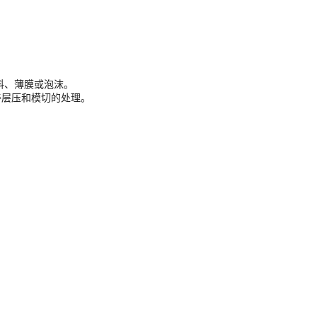
。
料、薄膜或泡沫。
可改善层压和模切的处理。