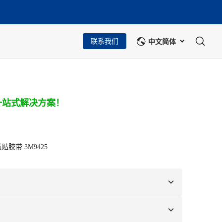
中文简体
联系我们
一站式解决方案！
贴胶带 3M9425
图纸进行定制。
颜色、尺寸、形状、包装选项和徽标。