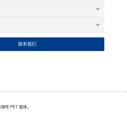
品可能会产生费用和物流费用。
件还是几百个零件，我们都可以帮助您快速高效地获得所需
101 - 1000
1001 - 10000
> 10000
联系我们
10-12日
12-15日
待协商
性 PET 载体。