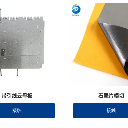
带引线云母板
石墨片模切
接触
接触