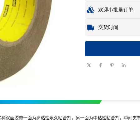
最小订购量
：
1 件。
欢迎小批量订单
样品
：可用的定制样
无论您只需要一个零
交货时间
的产品。
数量（件）
1 - 100
交货时间
7-10
（天）
。这种双面胶带一面为高粘性永久粘合剂，另一面为中粘性粘合剂，中间夹有弹