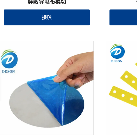
屏蔽导电布模切
接触