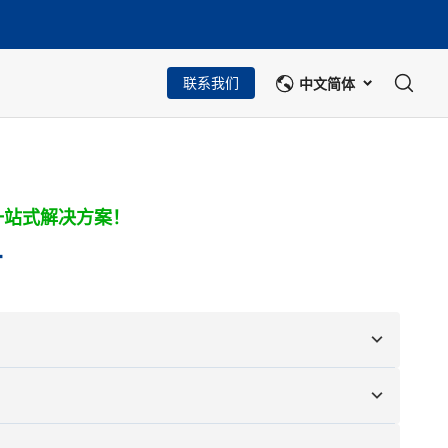
中文简体
联系我们
一站式解决方案！
片
图纸进行定制。
颜色、尺寸、形状、包装选项和徽标。