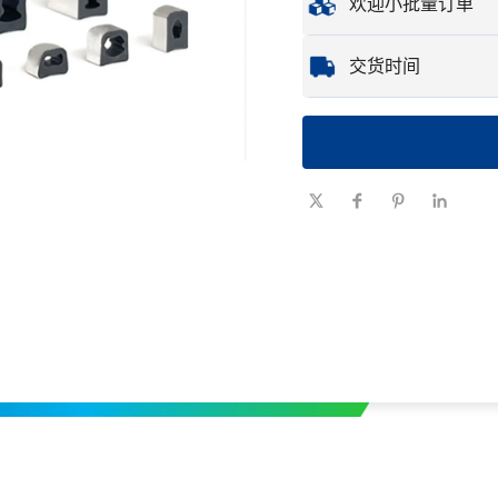
欢迎小批量订单
样品
：可用的定制样
无论您只需要一个零
交货时间
品。
数量（件）
1 - 100
交货时间
7-10
（天）