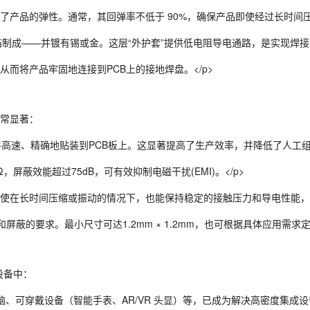
产品的弹性。通常，其回弹率不低于 90%，确保产品即使经过长时间压缩
或铜箔制成——并镀有锡或金。这层“外护套”提供低电阻导电通路，是实现
而将产品牢固地连接到PCB上的接地焊盘。</p>
常显著：
高速、精确地贴装到PCB板上。这显著提高了生产效率，并降低了人工组装
屏蔽效能超过75dB，可有效抑制电磁干扰(EMI)。</p>
使在长时间压缩或振动的情况下，也能保持稳定的接触压力和导电性能，不
蔽的要求。最小尺寸可达1.2mm × 1.2mm，也可根据具体应用需求定
设备中：
电脑、可穿戴设备（智能手表、AR/VR 头显）等，已成为解决高密度集成