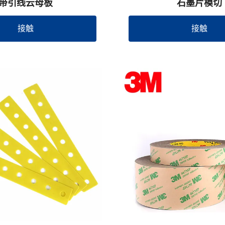
带引线云母板
石墨片模切
接触
接触