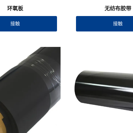
环氧板
无纺布胶带
接触
接触