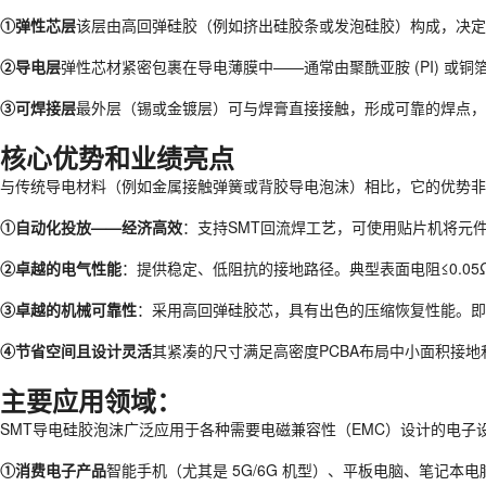
①弹性芯层
该层由高回弹硅胶（例如挤出硅胶条或发泡硅胶）构成，决定了
②导电层
弹性芯材紧密包裹在导电薄膜中——通常由聚酰亚胺 (PI) 
③可焊接层
最外层（锡或金镀层）可与焊膏直接接触，形成可靠的焊点，从
核心优势和业绩亮点
与传统导电材料（例如金属接触弹簧或背胶导电泡沫）相比，它的优势非
①自动化投放——经济高效
：支持SMT回流焊工艺，可使用贴片机将元件
②卓越的电气性能
：提供稳定、低阻抗的接地路径。典型表面电阻≤0.05Ω，
③卓越的机械可靠性
：采用高回弹硅胶芯，具有出色的压缩恢复性能。即
④节省空间且设计灵活
其紧凑的尺寸满足高密度PCBA布局中小面积接地和屏
主要应用领域：
SMT导电硅胶泡沫广泛应用于各种需要电磁兼容性（EMC）设计的电子
①消费电子产品
智能手机（尤其是 5G/6G 机型）、平板电脑、笔记本