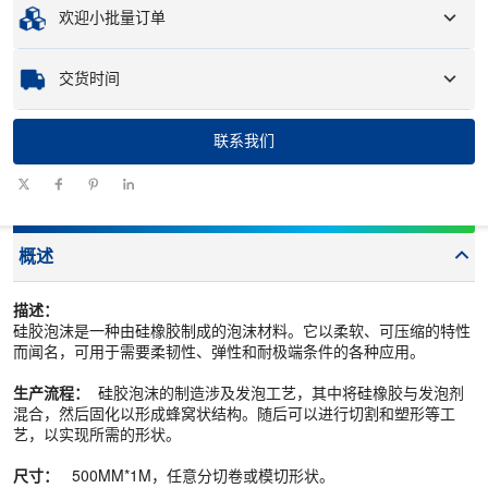
欢迎小批量订单
样品
：可用的定制样品可能会产生费用和物流费用。
无论您只需要一个零件还是几百个零件，我们都可以帮助您快速高效地
交货时间
获得所需的产品。
联系我们
数量（件）
1 - 100
101 - 1000
1001 - 10000
> 10000
交货时间
7-10
10-12日
12-15日
待协商
（天）
概述
描述：
硅胶泡沫是一种由硅橡胶制成的泡沫材料。它以柔软、可压缩的特性
而闻名，可用于需要柔韧性、弹性和耐极端条件的各种应用。
生产流程：
硅胶泡沫的制造涉及发泡工艺，其中将硅橡胶与发泡剂
混合，然后固化以形成蜂窝状结构。随后可以进行切割和塑形等工
艺，以实现所需的形状。
尺寸：
500MM*1M，任意分切卷或模切形状。