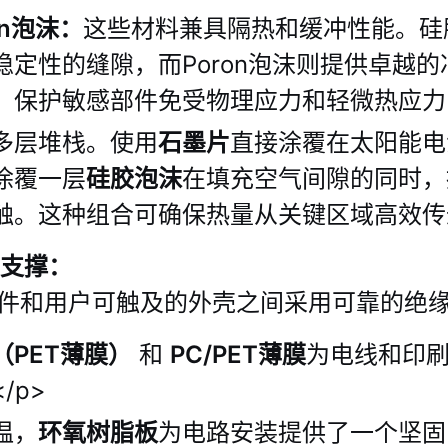
on泡沫：
这些材料兼具隔热和缓冲性能。硅
稳定性的缝隙，而Poron泡沫则提供卓越
，保护敏感部件免受物理应力和轻微热应力
多层堆栈。使用
石墨片
直接涂覆在太阳能电
涂覆一层
硅胶泡沫
在填充空气间隙的同时，
触。这种组合可确保热量从关键区域高效传
构支撑：
件和用户可触及的外壳之间采用可靠的绝缘措
PET薄膜）
和
PC/PET薄膜
为电线和印
/p>
温，
环氧树脂板
为电路安装提供了一个坚固的