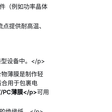
件（例如功率晶体
流点提供耐高温、
设备中。</p>
合物薄膜是制作轻
适合用于包裹电
T/PC薄膜</p>
可用
绝缘纸。</p>