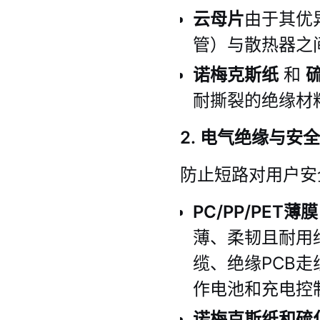
云母片
由于其优
管）与散热器之间
诺梅克斯纸
和
耐撕裂的绝缘材料
2. 电气绝缘与安全
防止短路对用户安
PC/PP/PET
薄、柔韧且耐用绝
缆、绝缘PCB走
作电池和充电控
诺梅克斯纸和硫