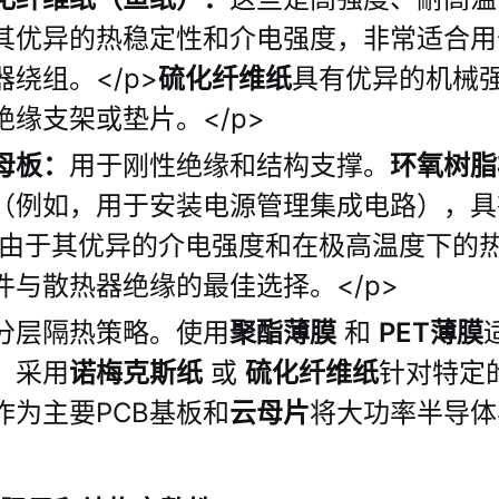
其优异的热稳定性和介电强度，非常适合用
绕组。</p>
硫化纤维纸
具有优异的机械
缘支架或垫片。</p>
母板：
用于刚性绝缘和结构支撑。
环氧树脂
（例如，用于安装电源管理集成电路），具
由于其优异的介电强度和在极高温度下的
件与散热器绝缘的最佳选择。</p>
分层隔热策略。使用
聚酯薄膜
和
PET薄膜
。采用
诺梅克斯纸
或
硫化纤维纸
针对特定
作为主要PCB基板和
云母片
将大功率半导体