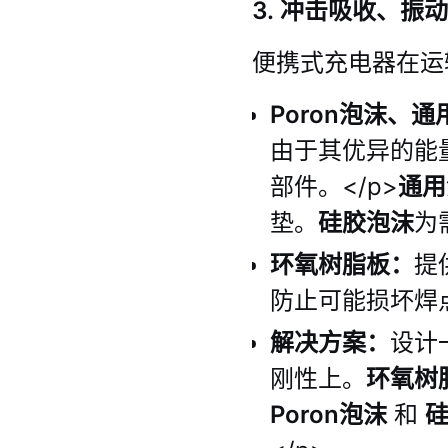
3. 冲击吸收、振
便携式充电器在运
Poron泡沫、
由于其优异的能
部件。</p>
通用
垫。
硅胶泡沫
为
环氧树脂板：
提
防止可能损坏焊
解决方案：
设计
刚性上。
环氧树
Poron泡沫
和