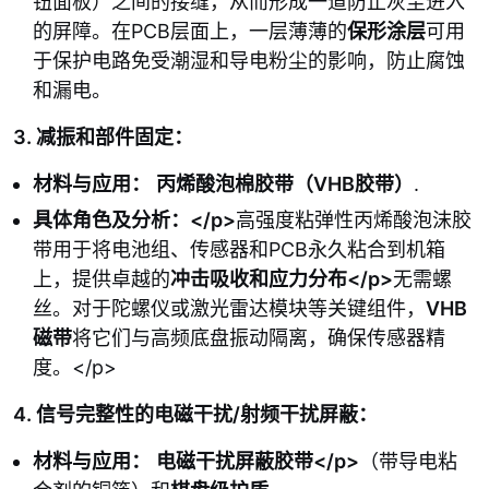
钮面板）之间的接缝，从而形成一道防止灰尘进入
的屏障。在PCB层面上，一层薄薄的
保形涂层
可用
于保护电路免受潮湿和导电粉尘的影响，防止腐蚀
和漏电。
3. 减振和部件固定：
材料与应用：
丙烯酸泡棉胶带（VHB胶带）
.
具体角色及分析：</p>
高强度粘弹性丙烯酸泡沫胶
带用于将电池组、传感器和PCB永久粘合到机箱
上，提供卓越的
冲击吸收和应力分布</p>
无需螺
丝。对于陀螺仪或激光雷达模块等关键组件，
VHB
磁带
将它们与高频底盘振动隔离，确保传感器精
度。</p>
4. 信号完整性的电磁干扰/射频干扰屏蔽：
材料与应用：
电磁干扰屏蔽胶带</p>
（带导电粘