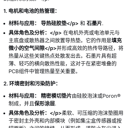
1. 电机和电池的热管理：
材料与应用：
导热硅胶垫</p>
和
石墨片
.
具体角色及分析：</p>
在电机外壳或电池单元与
主底盘或散热器之间放置导热垫。它的作用是
填充
微小的空气间隙</p>
并形成高效的热传导路径，将
热量从这些关键热点处散发出去。石墨片具有超
薄、轻巧的横向散热性能，这对于在紧密堆叠的
PCB组件中管理热量至关重要。
2. 环境密封和污染防护：
材料与应用：
精密模切垫片
由硅胶泡沫或Poron®
制成，并且
保形涂层
.
具体角色及分析：</p>
柔软、可压缩的泡沫垫圈用
于密封主外壳和内部模块（例如集尘盒传感器或按